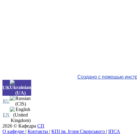
Создано с помощью инстр
UK
RU
EN
2026 © Кафедра
СП
О кафедре
|
Контакты
|
КПІ ім. Ігоря Сікорського
|
ІПСА