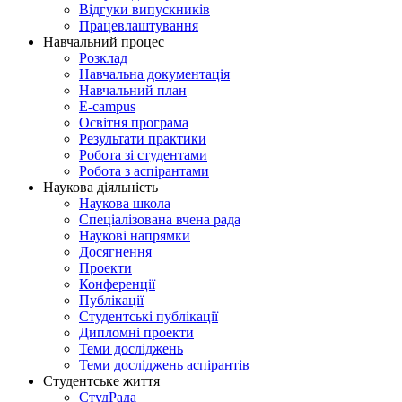
Відгуки випускників
Працевлаштування
Навчальний процес
Розклад
Навчальна документація
Навчальний план
E-campus
Освітня програма
Результати практики
Робота зі студентами
Робота з аспірантами
Наукова діяльність
Наукова школа
Спеціалізована вчена рада
Наукові напрямки
Досягнення
Проекти
Конференції
Публікації
Студентські публікації
Дипломні проекти
Теми досліджень
Теми досліджень аспірантів
Студентське життя
СтудРада