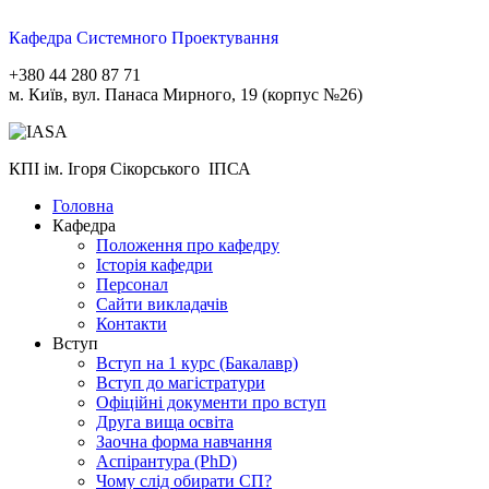
Кафедра Системного Проектування
+380 44 280 87 71
м. Київ, вул. Панаса Мирного, 19 (корпус №26)
КПІ ім. Ігоря Сікорського ІПСА
Головна
Кафедра
Положення про кафедру
Історія кафедри
Персонал
Сайти викладачів
Контакти
Вступ
Вступ на 1 курс (Бакалавр)
Вступ до магістратури
Офіційні документи про вступ
Друга вища освіта
Заочна форма навчання
Aспірантура (PhD)
Чому слід обирати СП?