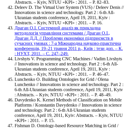
Abstracts. – Kyiv, NTUU «KPI» : 2011. – P. 82–83.
Deleev D. The Virtual User System (VUS) / Deleev Denis //
Innovations in science and technology. Part 2 : 6-th All-
Ukranian students conference, April 19, 2011, Kyiv :
Abstracts. – Kyiv, NTUU «KPI» : 2011. – P. 16.
Драган О.І. Системний аналіз як прикладна
методологія управління системами / Драган О.І.,
Драган Д.Д. // Проблеми економіки підприємств в
сучасних умовах : 7-а Міжнародна науково-практична
конференція, 19–21 травня 2011 р., Київ : тези доп. ­– К.
: НУХТ, 2011. – С. 247–249.
Livshyts V. Programming CNC Machines / Vadim Livshyts
// Innovations in science and technology. Part 2 : 6-th All-
Ukranian students conference, April 19, 2011, Kyiv :
Abstracts. – Kyiv, NTUU «KPI» : 2011. – P. 46–47.
Lunchenko O. Building Ontologies for Grid / Olena
Lunchenko // Innovations in science and technology. Part 2 :
6-th All-Ukranian students conference, April 19, 2011, Kyiv
: Abstracts. – Kyiv, NTUU «KPI» : 2011. – P. 48–49.
Davydenko K. Kernel Methods of Classification on Mobile
Platforms / Konstantin Davydenko // Innovations in science
and technology. Part 2 : 6-th All-Ukranian students
conference, April 19, 2011, Kyiv: Abstracts. – Kyiv, NTUU
«KPI» : 2011. – P. 15.
Fishman D. Ontology-based Resource Matching in Grid /