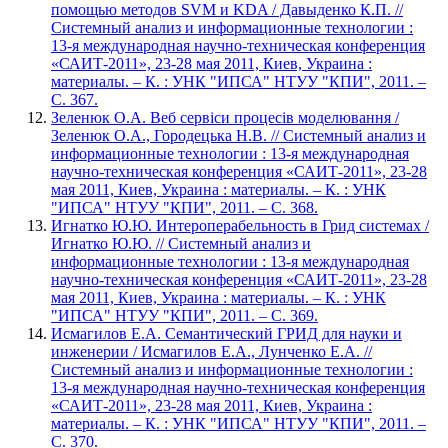
помощью методов SVM и KDA / Давыденко К.П. //
Системный анализ и информационные технологии :
13-я международная научно-техническая конференция
«САИТ-2011», 23-28 мая 2011, Киев, Украина :
материалы. – К. : УНК "ИПСА" НТУУ "КПИ", 2011. –
С. 367.
Зеленюк О.А. Веб сервіси процесів моделювання /
Зеленюк О.А., Городецька Н.В. // Системный анализ и
информационные технологии : 13-я международная
научно-техническая конференция «САИТ-2011», 23-28
мая 2011, Киев, Украина : материалы. – К. : УНК
"ИПСА" НТУУ "КПИ", 2011. – С. 368.
Игнатко Ю.Ю. Интероперабельность в Грид системах /
Игнатко Ю.Ю. // Системный анализ и
информационные технологии : 13-я международная
научно-техническая конференция «САИТ-2011», 23-28
мая 2011, Киев, Украина : материалы. – К. : УНК
"ИПСА" НТУУ "КПИ", 2011. – С. 369.
Исмагилов Е.А. Семантический ГРИД для науки и
инженерии / Исмагилов Е.А., Лунченко Е.А. //
Системный анализ и информационные технологии :
13-я международная научно-техническая конференция
«САИТ-2011», 23-28 мая 2011, Киев, Украина :
материалы. – К. : УНК "ИПСА" НТУУ "КПИ", 2011. –
С. 370.