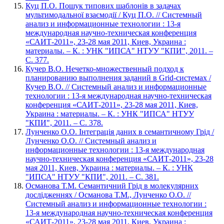
Куц П.О. Пошук типових шаблонів в задачах
мультимодальної взаємодії / Куц П.О. // Системный
анализ и информационные технологии : 13-я
международная научно-техническая конференция
«САИТ-2011», 23-28 мая 2011, Киев, Украина :
материалы. – К. : УНК "ИПСА" НТУУ "КПИ", 2011. –
С. 377.
Кучер В.О. Нечетко-множественный подход к
планированию выполнения заданий в Grid-системах /
Кучер В.О. // Системный анализ и информационные
технологии : 13-я международная научно-техническая
конференция «САИТ-2011», 23-28 мая 2011, Киев,
Украина : материалы. – К. : УНК "ИПСА" НТУУ
"КПИ", 2011. – С. 378.
Лунченко О.О. Інтеграція даних в семантичному Грід /
Лунченко О.О. // Системный анализ и
информационные технологии : 13-я международная
научно-техническая конференция «САИТ-2011», 23-28
мая 2011, Киев, Украина : материалы. – К. : УНК
"ИПСА" НТУУ "КПИ", 2011. – С. 381.
Османова Т.М. Семантичний Грід в молекулярних
дослідженнях / Османова Т.М., Лунченко О.О. //
Системный анализ и информационные технологии :
13-я международная научно-техническая конференция
«САИТ-2011», 23-28 мая 2011, Киев, Украина :