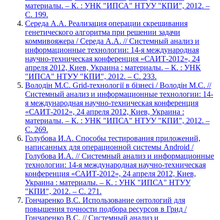
материалы. – К. : УНК "ИПСА" НТУУ "КПИ", 2012. –
С. 199.
Середа А.А. Реализация операции скрещивания
генетического алгоритма при решении задачи
коммивояжера / Середа А.А. // Системный анализ и
информационные технологии: 14-я международная
научно-техническая конференция «САИТ-2012», 24
апреля 2012, Киев, Украина : материалы. – К. : УНК
"ИПСА" НТУУ "КПИ", 2012. – С. 233.
Володін М.С. Grid-технології в бізнесі / Володін М.С. //
Системный анализ и информационные технологии: 14-
я международная научно-техническая конференция
«САИТ-2012», 24 апреля 2012, Киев, Украина :
материалы. – К. : УНК "ИПСА" НТУУ "КПИ", 2012. –
С. 269.
Голубова И.А. Способы тестирования приложений,
написанных для операционной системы Android /
Голубова И.А. // Системный анализ и информационные
технологии: 14-я международная научно-техническая
конференция «САИТ-2012», 24 апреля 2012, Киев,
Украина : материалы. – К. : УНК "ИПСА" НТУУ
"КПИ", 2012. – С. 271.
Гончаренко В.С. Использование онтологий для
повышения точности подбора ресурсов в Грид /
Гончаренко В.С. // Системный анализ и