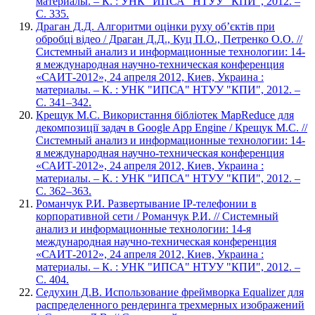
материалы. – К. : УНК "ИПСА" НТУУ "КПИ", 2012. –
С. 335.
Драган Д.Д. Алгоритми оцінки руху об’єктів при
обробці відео / Драган Д.Д., Куц П.О., Петренко О.О. //
Системный анализ и информационные технологии: 14-
я международная научно-техническая конференция
«САИТ-2012», 24 апреля 2012, Киев, Украина :
материалы. – К. : УНК "ИПСА" НТУУ "КПИ", 2012. –
С. 341–342.
Крещук М.С. Використання бібліотек MapReduce для
декомпозиції задач в Google App Engine / Крещук М.С. //
Системный анализ и информационные технологии: 14-
я международная научно-техническая конференция
«САИТ-2012», 24 апреля 2012, Киев, Украина :
материалы. – К. : УНК "ИПСА" НТУУ "КПИ", 2012. –
С. 362–363.
Романчук Р.И. Развертывание IP-телефонии в
корпоративной сети / Романчук Р.И. // Системный
анализ и информационные технологии: 14-я
международная научно-техническая конференция
«САИТ-2012», 24 апреля 2012, Киев, Украина :
материалы. – К. : УНК "ИПСА" НТУУ "КПИ", 2012. –
С. 404.
Седухин Д.В. Использование фреймворка Equalizer для
распределенного рендеринга трехмерных изображений