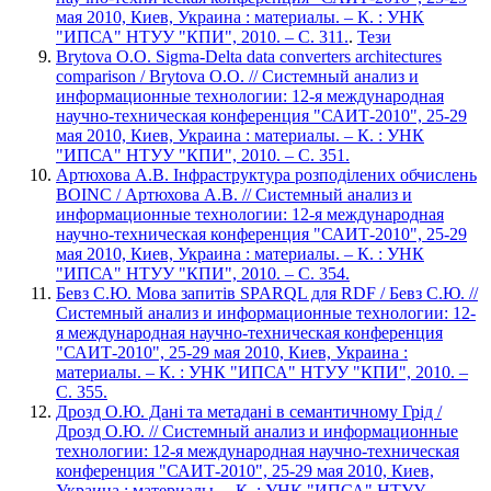
мая 2010, Киев, Украина : материалы. – К. : УНК
"ИПСА" НТУУ "КПИ", 2010. – С. 311.
.
Тези
Brytova O.O. Sigma-Delta data converters architectures
comparison / Brytova O.O. // Системный анализ и
информационные технологии: 12-я международная
научно-техническая конференция "САИТ-2010", 25-29
мая 2010, Киев, Украина : материалы. – К. : УНК
"ИПСА" НТУУ "КПИ", 2010. – С. 351.
Артюхова А.В. Інфраструктура розподілених обчислень
BOINC / Артюхова А.В. // Системный анализ и
информационные технологии: 12-я международная
научно-техническая конференция "САИТ-2010", 25-29
мая 2010, Киев, Украина : материалы. – К. : УНК
"ИПСА" НТУУ "КПИ", 2010. – С. 354.
Бевз С.Ю. Мова запитів SPARQL для RDF / Бевз С.Ю. //
Системный анализ и информационные технологии: 12-
я международная научно-техническая конференция
"САИТ-2010", 25-29 мая 2010, Киев, Украина :
материалы. – К. : УНК "ИПСА" НТУУ "КПИ", 2010. –
С. 355.
Дрозд О.Ю. Дані та метадані в семантичному Грід /
Дрозд О.Ю. // Системный анализ и информационные
технологии: 12-я международная научно-техническая
конференция "САИТ-2010", 25-29 мая 2010, Киев,
Украина : материалы. – К. : УНК "ИПСА" НТУУ