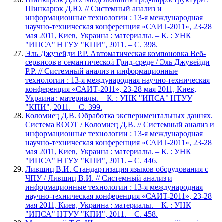
Шинкарюк Д.Ю. // Системный анализ и
информационные технологии : 13-я международная
научно-техническая конференция «САИТ-2011», 23-28
мая 2011, Киев, Украина : материалы. – К. : УНК
"ИПСА" НТУУ "КПИ", 2011. – С. 398.
Эль Джувейди Р.Р. Автоматическая компоновка Веб-
сервисов в семантической Грид-среде / Эль Джувейди
Р.Р. // Системный анализ и информационные
технологии : 13-я международная научно-техническая
конференция «САИТ-2011», 23-28 мая 2011, Киев,
Украина : материалы. – К. : УНК "ИПСА" НТУУ
"КПИ", 2011. – С. 399.
Коломиец Д.В. Обработка экспериментальных даннях.
Система ROOT / Коломиец Д.В. // Системный анализ и
информационные технологии : 13-я международная
научно-техническая конференция «САИТ-2011», 23-28
мая 2011, Киев, Украина : материалы. – К. : УНК
"ИПСА" НТУУ "КПИ", 2011. – С. 446.
Лившиц В.И. Стандартизация языков оборудования с
ЧПУ / Лившиц В.И. // Системный анализ и
информационные технологии : 13-я международная
научно-техническая конференция «САИТ-2011», 23-28
мая 2011, Киев, Украина : материалы. – К. : УНК
"ИПСА" НТУУ "КПИ", 2011. – С. 458.