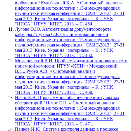
в обучении / Кульбачный К.А. // Системный анализ и
информационные технологии : 15-я международная
научно-техническая конференция "САИТ-2013", 27-31
мая 2013, Киев, Украина : материалы. – К. : УНК
"ИПСА" НТУУ "КПИ", 2013. – С. 454.
Лугова О.Ю. Автоматизация документооборота
кафедры / Лугова О.Ю. // Системный анализ и
информационные технологии : 15-я международная
научно-техническая конференция "САИТ-2013", 27-31
мая 2013, Киев, Украина : материалы. – К. : УНК
"ИПСА" НТУУ "КПИ", 2013. – С. 460.
Можаровский В.Н. Проблемы администрирования сети
приемной комиссии НТУУ «КПИ» / Можаровский
В.Н., Рубец А.В. // Системный анализ и
информационные технологии : 15-я международная
научно-техническая конференция "САИТ-2013", 27-31
мая 2013, Киев, Украина : материалы. – К. : УНК
"ИПСА" НТУУ "КПИ", 2013. – С. 468.
Начос Е.Н. Программное обеспечение виртуальных
обсерваторий / Начос Е.Н. // Системный анализ и
информационные технологии : 15-я международная
научно-техническая конференция "САИТ-2013", 27-31
мая 2013, Киев, Украина : материалы. – К. : УНК
"ИПСА" НТУУ "КПИ", 2013. – С. 471.
Панков И.Ю. Система контроля данных в процессе