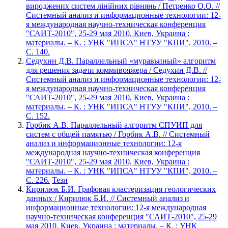
вироджених систем лінійних рівнянь / Петренко О.О. //
Системный анализ и информационные технологии: 12-
я международная научно-техническая конференция
"САИТ-2010", 25-29 мая 2010, Киев, Украина :
материалы. – К. : УНК "ИПСА" НТУУ "КПИ", 2010. –
С. 140.
Седухин Д.В. Параллельный «муравьиный» алгоритм
для решения задачи коммивояжера / Седухин Д.В. //
Системный анализ и информационные технологии: 12-
я международная научно-техническая конференция
"САИТ-2010", 25-29 мая 2010, Киев, Украина :
материалы. – К. : УНК "ИПСА" НТУУ "КПИ", 2010. –
С. 152.
Горбик А.В. Параллельный алгоритм СПУИП для
систем с общей памятью / Горбик А.В. // Системный
анализ и информационные технологии: 12-я
международная научно-техническая конференция
"САИТ-2010", 25-29 мая 2010, Киев, Украина :
материалы. – К. : УНК "ИПСА" НТУУ "КПИ", 2010. –
С. 226.
Тези
Кирилюк Б.И. Графовая кластеризация геологических
данных / Кирилюк Б.И. // Системный анализ и
информационные технологии: 12-я международная
научно-техническая конференция "САИТ-2010", 25-29
мая 2010, Киев, Украина : материалы. – К. : УНК