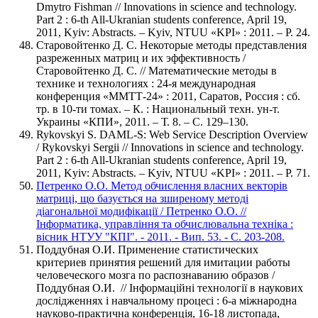
Dmytro Fishman // Innovations in science and technology.
Part 2 : 6-th All-Ukranian students conference, April 19,
2011, Kyiv: Abstracts. – Kyiv, NTUU «KPI» : 2011. – P. 24.
Старовойтенко Д. С. Некоторые методы представления
разреженных матриц и их эффективность /
Старовойтенко Д. С. // Математические методы в
технике и технологиях : 24-я международная
конференция «ММТТ-24» : 2011, Саратов, Россия : сб.
тр. в 10-ти томах. – К. : Национальный техн. ун-т.
Украины «КПИ», 2011. – Т. 8. – С. 129–130.
Rykovskyi S. DAML-S: Web Service Description Overview
/ Rykovskyi Sergii // Innovations in science and technology.
Part 2 : 6-th All-Ukranian students conference, April 19,
2011, Kyiv: Abstracts. – Kyiv, NTUU «KPI» : 2011. – P. 71.
Петренко О.О. Метод обчислення власних векторів
матриці, що базується на зширеному методі
діагональної модифікації / Петренко О.О. //
Інформатика, управління та обчислювальна техніка :
вісник НТУУ "КПІ". - 2011. - Вип. 53. - С. 203-208.
Поддубная О.И. Применение статистических
критериев принятия решений для имитации работы
человеческого мозга по распознаванию образов /
Поддубная О.И. // Інформаційні технології в наукових
дослідженнях і навчальному процесі : 6-а міжнародна
науково-практична конференція, 16-18 листопада,