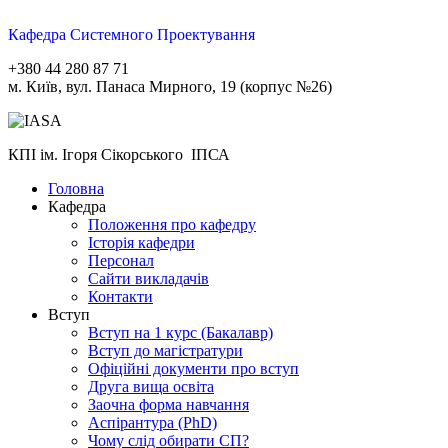
Кафедра Системного Проектування
+380 44 280 87 71
м. Київ, вул. Панаса Мирного, 19 (корпус №26)
КПІ ім. Ігоря Сікорського ІПСА
Головна
Кафедра
Положення про кафедру
Історія кафедри
Персонал
Сайти викладачів
Контакти
Вступ
Вступ на 1 курс (Бакалавр)
Вступ до магістратури
Офіційні документи про вступ
Друга вища освіта
Заочна форма навчання
Aспірантура (PhD)
Чому слід обирати СП?