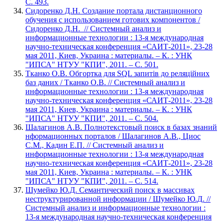
С. 493.
Сидоренко Д.Н. Создание портала дистанционного
обучения с использованием готових компонентов /
Сидоренко Д.Н. // Системный анализ и
информационные технологии : 13-я международная
научно-техническая конференция «САИТ-2011», 23-28
мая 2011, Киев, Украина : материалы. – К. : УНК
"ИПСА" НТУУ "КПИ", 2011. – С. 501.
Тканко О.В. Обгортка для SQL запитів до реляційних
баз даних / Тканко О.В. // Системный анализ и
информационные технологии : 13-я международная
научно-техническая конференция «САИТ-2011», 23-28
мая 2011, Киев, Украина : материалы. – К. : УНК
"ИПСА" НТУУ "КПИ", 2011. – С. 504.
Шалагинов А.В. Полнотекстовый поиск в базах знаний
нформационных порталов / Шалагинов А.В., Циос
С.М., Кадин Е.П. // Системный анализ и
информационные технологии : 13-я международная
научно-техническая конференция «САИТ-2011», 23-28
мая 2011, Киев, Украина : материалы. – К. : УНК
"ИПСА" НТУУ "КПИ", 2011. – С. 514.
Шумейко Ю.Д. Семантический поиск в массивах
неструктурированной информации / Шумейко Ю.Д. //
Системный анализ и информационные технологии :
13-я международная научно-техническая конференция