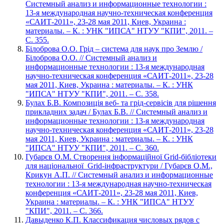
Системный анализ и информационные технологии :
13-я международная научно-техническая конференция
«САИТ-2011», 23-28 мая 2011, Киев, Украина :
материалы. – К. : УНК "ИПСА" НТУУ "КПИ", 2011. –
С. 355.
Білоброва О.О. Грід – система для наук про Землю /
Білоброва О.О. // Системный анализ и
информационные технологии : 13-я международная
научно-техническая конференция «САИТ-2011», 23-28
мая 2011, Киев, Украина : материалы. – К. : УНК
"ИПСА" НТУУ "КПИ", 2011. – С. 358.
Булах Б.В. Композиція веб- та грід-сервісів для рішення
прикладних задач / Булах Б.В. // Системный анализ и
информационные технологии : 13-я международная
научно-техническая конференция «САИТ-2011», 23-28
мая 2011, Киев, Украина : материалы. – К. : УНК
"ИПСА" НТУУ "КПИ", 2011. – С. 360.
Губарєв О.М. Створення інформаційної Grid-бібліотеки
для національної Grid-інфраструктури / Губарєв О.М.,
Крикун А.П. // Системный анализ и информационные
технологии : 13-я международная научно-техническая
конференция «САИТ-2011», 23-28 мая 2011, Киев,
Украина : материалы. – К. : УНК "ИПСА" НТУУ
"КПИ", 2011. – С. 366.
Давыденко К.П. Классификация числовых рядов с