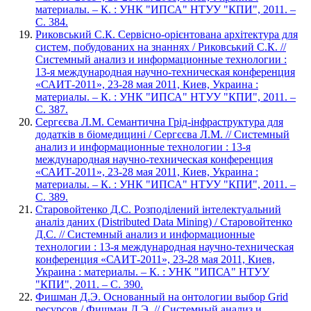
материалы. – К. : УНК "ИПСА" НТУУ "КПИ", 2011. –
С. 384.
Риковський С.К. Сервісно-орієнтована архітектура для
систем, побудованих на знаннях / Риковський С.К. //
Системный анализ и информационные технологии :
13-я международная научно-техническая конференция
«САИТ-2011», 23-28 мая 2011, Киев, Украина :
материалы. – К. : УНК "ИПСА" НТУУ "КПИ", 2011. –
С. 387.
Сергєєва Л.М. Семантична Грід-інфраструктура для
додатків в біомедицині / Сергєєва Л.М. // Системный
анализ и информационные технологии : 13-я
международная научно-техническая конференция
«САИТ-2011», 23-28 мая 2011, Киев, Украина :
материалы. – К. : УНК "ИПСА" НТУУ "КПИ", 2011. –
С. 389.
Старовойтенко Д.С. Розподілений інтелектуальний
аналіз даних (Distributed Data Mining) / Старовойтенко
Д.С. // Системный анализ и информационные
технологии : 13-я международная научно-техническая
конференция «САИТ-2011», 23-28 мая 2011, Киев,
Украина : материалы. – К. : УНК "ИПСА" НТУУ
"КПИ", 2011. – С. 390.
Фишман Д.Э. Основанный на онтологии выбор Grid
ресурсов / Фишман Д.Э. // Системный анализ и