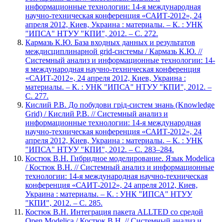
информационные технологии: 14-я международная
научно-техническая конференция «САИТ-2012», 24
апреля 2012, Киев, Украина : материалы. – К. : УНК
"ИПСА" НТУУ "КПИ", 2012. – С. 272.
Кармазь К.Ю. База входных данных и результатов
междисциплинарной grid-системы / Кармазь К.Ю. //
Системный анализ и информационные технологии: 14-
я международная научно-техническая конференция
«САИТ-2012», 24 апреля 2012, Киев, Украина :
материалы. – К. : УНК "ИПСА" НТУУ "КПИ", 2012. –
С. 277.
Кислий Р.В. До побудови грід-систем знань (Knowledge
Grid) / Кислий Р.В. // Системный анализ и
информационные технологии: 14-я международная
научно-техническая конференция «САИТ-2012», 24
апреля 2012, Киев, Украина : материалы. – К. : УНК
"ИПСА" НТУУ "КПИ", 2012. – С. 283–284.
Костюк В.Н. Гибридное моделирование. Язык Modelica
/ Костюк В.Н. // Системный анализ и информационные
технологии: 14-я международная научно-техническая
конференция «САИТ-2012», 24 апреля 2012, Киев,
Украина : материалы. – К. : УНК "ИПСА" НТУУ
"КПИ", 2012. – С. 285.
Костюк В.Н. Интеграция пакета ALLTED со средой
Open Modelica / Костюк В.Н. // Системный анализ и