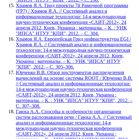
Храмов Я.А. Грид проекты 7й Рамочной программы
(FP7) / Храмов Я.А. // Системный анализ и
информационные технологии: 14-я международная
научно-техническая конференция «САИТ-2012», 24
апреля 2012, Киев, Украина : материалы. – К. : УНК
"ИПСА" НТУУ "КПИ", 2012. – С. 304.
Храмов Я.А. Европейская Грид инфраструктура EGI /
Храмов Я.А. // Системный анализ и информационные
технологии: 14-я международная научно-техническая
конференция «САИТ-2012», 24 апреля 2012, Киев,
Украина : материалы. – К. : УНК "ИПСА" НТУУ
"КПИ", 2012. – С. 305–306.
Юрченко В.В. Обзор инструментов распределения
вычислений на основе системы ROOT / Юрченко В.В.
// Системный анализ и информационные технологии:
14-я международная научно-техническая конференция
«САИТ-2012», 24 апреля 2012, Киев, Украина :
материалы. – К. : УНК "ИПСА" НТУУ "КПИ", 2012. –
С. 307–308.
Гаюха А.А. Способы и особенности организации
систем распознавания речи / Гаюха А.А. // Системный
анализ и информационные технологии: 14-я
международная научно-техническая конференция
«САИТ-2012», 24 апреля 2012, Киев, Украина :