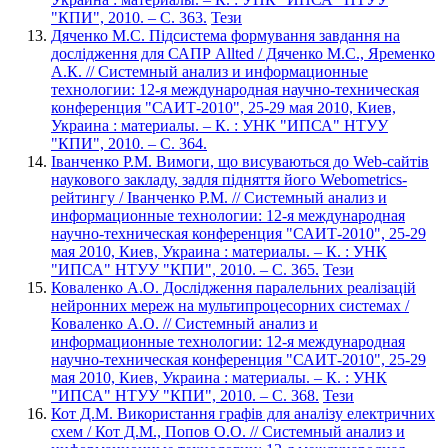
"КПИ", 2010. – С. 363.
Тези
Дяченко М.С. Підсистема формування завдання на
дослідження для САПР Allted / Дяченко М.С., Яременко
А.К. // Системный анализ и информационные
технологии: 12-я международная научно-техническая
конференция "САИТ-2010", 25-29 мая 2010, Киев,
Украина : материалы. – К. : УНК "ИПСА" НТУУ
"КПИ", 2010. – С. 364.
Іванченко Р.М. Вимоги, що висуваються до Web-сайтів
наукового закладу, задля підняття його Webometrics-
рейтингу / Іванченко Р.М. // Системный анализ и
информационные технологии: 12-я международная
научно-техническая конференция "САИТ-2010", 25-29
мая 2010, Киев, Украина : материалы. – К. : УНК
"ИПСА" НТУУ "КПИ", 2010. – С. 365.
Тези
Коваленко А.О. Дослідження паралельних реалізацій
нейронних мереж на мультипроцесорних системах /
Коваленко А.О. // Системный анализ и
информационные технологии: 12-я международная
научно-техническая конференция "САИТ-2010", 25-29
мая 2010, Киев, Украина : материалы. – К. : УНК
"ИПСА" НТУУ "КПИ", 2010. – С. 368.
Тези
Кот Д.М. Використання графів для аналізу електричних
схем / Кот Д.М., Попов О.О. // Системный анализ и