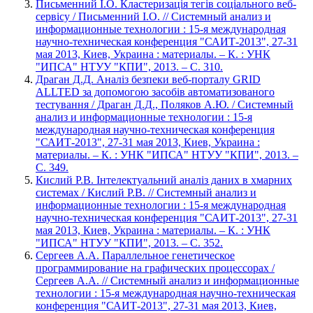
Письменний І.О. Кластеризацiя тегiв соцiального веб-
сервiсу / Письменний І.О. // Системный анализ и
информационные технологии : 15-я международная
научно-техническая конференция "САИТ-2013", 27-31
мая 2013, Киев, Украина : материалы. – К. : УНК
"ИПСА" НТУУ "КПИ", 2013. – С. 310.
Драган Д.Д. Аналiз безпеки веб-порталу GRID
ALLTED за допомогою засобiв автоматизованого
тестування / Драган Д.Д., Поляков А.Ю. / Системный
анализ и информационные технологии : 15-я
международная научно-техническая конференция
"САИТ-2013", 27-31 мая 2013, Киев, Украина :
материалы. – К. : УНК "ИПСА" НТУУ "КПИ", 2013. –
С. 349.
Кислий Р.В. Iнтелектуальний аналiз даних в хмарних
системах / Кислий Р.В. // Системный анализ и
информационные технологии : 15-я международная
научно-техническая конференция "САИТ-2013", 27-31
мая 2013, Киев, Украина : материалы. – К. : УНК
"ИПСА" НТУУ "КПИ", 2013. – С. 352.
Сергеев А.А. Параллельное генетическое
программирование на графических процессорах /
Сергеев А.А. // Системный анализ и информационные
технологии : 15-я международная научно-техническая
конференция "САИТ-2013", 27-31 мая 2013, Киев,