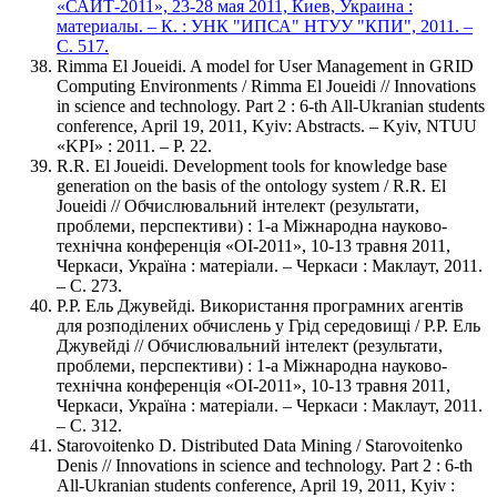
«САИТ-2011», 23-28 мая 2011, Киев, Украина :
материалы. – К. : УНК "ИПСА" НТУУ "КПИ", 2011. –
С. 517.
Rimma El Joueidi. A model for User Management in GRID
Computing Environments / Rimma El Joueidi // Innovations
in science and technology. Part 2 : 6-th All-Ukranian students
conference, April 19, 2011, Kyiv: Abstracts. – Kyiv, NTUU
«KPI» : 2011. – P. 22.
R.R. El Joueidi. Development tools for knowledge base
generation on the basis of the ontology system / R.R. El
Joueidi // Обчислювальний інтелект (результати,
проблеми, перспективи) : 1-а Міжнародна науково-
технічна конференція «ОІ-2011», 10-13 травня 2011,
Черкаси, Україна : матеріали. – Черкаси : Маклаут, 2011.
– С. 273.
Р.Р. Ель Джувейді. Використання програмних агентів
для розподілених обчислень у Грід середовищі / Р.Р. Ель
Джувейді // Обчислювальний інтелект (результати,
проблеми, перспективи) : 1-а Міжнародна науково-
технічна конференція «ОІ-2011», 10-13 травня 2011,
Черкаси, Україна : матеріали. – Черкаси : Маклаут, 2011.
– С. 312.
Starovoitenko D. Distributed Data Mining / Starovoitenko
Denis // Innovations in science and technology. Part 2 : 6-th
All-Ukranian students conference, April 19, 2011, Kyiv :