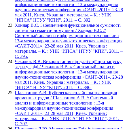
информационные технологии : 13-я международная
научно-техническая конференция «САИТ-2011», 23-28
мая 2011, Киев, Украина : материалы. – К. : УНК
"ИПСА" НТУУ "КПИ", 2011. – С. 392.
Хондар В.С. Забезпечення функціональної сумісності
систем на семантичному рівні / Хондар В.С. //
Системный анализ и информационные технологии :
13-я международная научно-техническая конференция
«САИТ-2011», 23-28 мая 2011, Киев, Украина :
материалы. – К. : УНК "ИПСА" НТУУ "КПИ", 2011. –
С. 395.
Чекалюк В.В. Використання віртуалізації при запуску
задач у гріді / Чекалюк В.В. // Системный анализ и
информационные технологии : 13-я международная
научно-техническая конференция «САИТ-2011», 23-28
мая 2011, Киев, Украина : материалы. – К. : УНК
"ИПСА" НТУУ "КПИ", 2011. – С. 396.
Шалагинов А.В. Кубическая сплайн экстраполяция
временных рядов / Шалагинов А.В. // Системный
анализ и информационные технологии : 13-я
международная научно-техническая конференция
«САИТ-2011», 23-28 мая 2011, Киев, Украина :
материалы. – К. : УНК "ИПСА" НТУУ "КПИ", 2011. –
С. 397.
Шинкарюк Д.Ю. Моделювання Грід-інфроструктури /