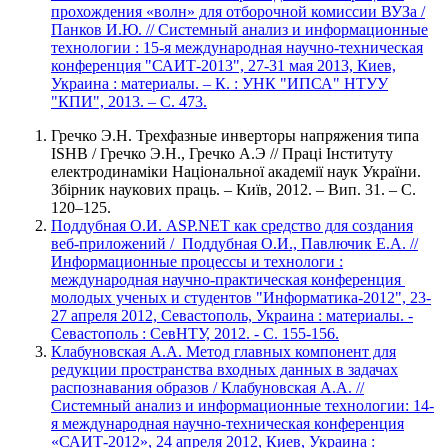
прохождения «волн» для отборочной комиссии ВУЗа /
Панков И.Ю. // Системный анализ и информационные
технологии : 15-я международная научно-техническая
конференция "САИТ-2013", 27-31 мая 2013, Киев,
Украина : материалы. – К. : УНК "ИПСА" НТУУ
"КПИ", 2013. – С. 473.
Гречко Э.Н. Трехфазные инверторы напряжения типа
ISHB / Гречко Э.Н., Гречко А.Э // Праці Інституту
електродинаміки Національної академії наук України.
Збірник наукових праць. – Київ, 2012. – Вип. 31. – С.
120–125.
Поддубная О.И. ASP.NET как средство для создания
веб-приложений / Поддубная О.И., Павлючик Е.А. //
Информационные процессы и технологи :
международная научно-практическая конференция
молодых ученых и студентов "Информатика-2012", 23-
27 апреля 2012, Севастополь, Украина : материалы. -
Севастополь : СевНТУ, 2012. - С. 155-156.
Клабуновская А.А. Метод главных компонент для
редукции пространства входных данных в задачах
распознавания образов / Клабуновская А.А. //
Системный анализ и информационные технологии: 14-
я международная научно-техническая конференция
«САИТ-2012», 24 апреля 2012, Киев, Украина :