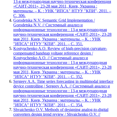
13-я международная научно-техническая конференция
«САИТ-2011», 23-28 мая 2011, Киев, Украина :
материалы. – К. : УНК "ИПСА" НТУУ "КПИ", 2011. –
С. 306.
Gorodetska N.V. Semantic Grid Implementation /
Gorodetska N.V. // Системный анализ и
информационные технологии : 13-я международная
научно-техническая конференция «САИТ-2011», 23-28
мая 2011, Киев, Украина : материалы. – К. : УНК
"ИПСА" НТУУ "КПИ", 2011. – С. 351.
Kostyuchenko A.O. Review of high-precision curvature-
compensated bandgap voltage reference design /
Kostyuchenko A.O. // Системный анализ и
информационные технологии : 13-я международная
научно-техническая конференция «САИТ-2011», 23-28
мая 2011, Киев, Украина : материалы. – К. : УНК
"ИПСА" НТУУ "КПИ", 2011. – С. 352.
Sergeev A.A. Time series forecasting in multimodal interface
device controlling / Sergeev A.A. // Системный анализ и
информационные технологии : 13-я международная
научно-техническая конференция «САИТ-2011», 23-28
мая 2011, Киев, Украина : материалы. – К. : УНК
"ИПСА" НТУУ "КПИ", 2011. – С. 354.
Shvaichenko O.V. Methods of designing analog-to-digital
converters design trend review / Shvaichenko O.V. //