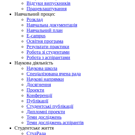
Відгуки випускників
Працевлаштування
Навчальний процес
Розклад
Навчальна документація
Навчальний план
E-campus
Освітня програма
Результати практики
Робота зі студентами
Робота з аспірантами
Наукова діяльність
Наукова школа
Спеціалізована вчена рада
Наукові напрямки
Досягнення
Проекти
Конференції
Публікації
Студентські публікації
Дипломні проекти
Теми досліджень
Теми досліджень аспірантів
Студентське життя
СтудРада