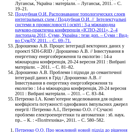
Луганськ, Україна : матеріали. – Луганськ, 2011. – С.
19­–21.
Поддубная О.И. Распознавание топологических слоев
интегральных схем / Поддубная О.И. // Інтелектуальні
системи в промисловості і освіті : 3-а міжнародна
науково-практична конференція «ІСПО-2011», 2­–4
листопада 2011, Суми, Україна : тези доп. – Суми : Вид-
во СумДУ, 2011. – С. 69­–71.
Дорошенко А.В. Процес інтеграції векторних даних у
проекті SDI-GRID / Дорошенко А.В. // Інвестування в
енергетику енергозбереження та екологію : 14-а
міжнародна конференція, 20-24 вересня 2011 : Вибрані
матеріали. – 2011. – С. 81–82.
Дорошенко А.В. Проблеми і підходи до семантичної
інтеграції даних в Грід / Дорошенко А.В. //
Інвестування в енергетику енергозбереження та
екологію : 14-а міжнародна конференція, 20-24 вересня
2011 : Вибрані матеріали. – 2011. – С. 83–84.
Петренко І.А. Комп’ютерне моделювання для оцінки
коефіцієнта потужності однофазних імпульсних джерел
енергії / Петренко А.І., Петренко О.О. // Сучасні
проблеми електроенергетики та автоматики : зб. наук.
пр.. – К. : «Політехніка», 2011. – С. 580–582.
Петренко О.О. Про можливий новий підхід до рішення