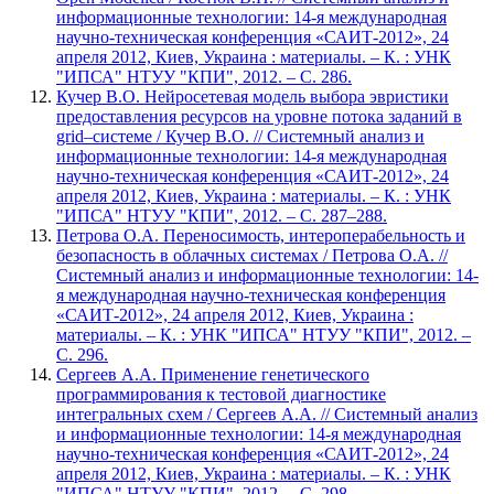
информационные технологии: 14-я международная
научно-техническая конференция «САИТ-2012», 24
апреля 2012, Киев, Украина : материалы. – К. : УНК
"ИПСА" НТУУ "КПИ", 2012. – С. 286.
Кучер В.О. Нейросетевая модель выбора эвристики
предоставления ресурсов на уровне потока заданий в
grid–системе / Кучер В.О. // Системный анализ и
информационные технологии: 14-я международная
научно-техническая конференция «САИТ-2012», 24
апреля 2012, Киев, Украина : материалы. – К. : УНК
"ИПСА" НТУУ "КПИ", 2012. – С. 287–288.
Петрова О.А. Переносимость, интероперабельность и
безопасность в облачных системах / Петрова О.А. //
Системный анализ и информационные технологии: 14-
я международная научно-техническая конференция
«САИТ-2012», 24 апреля 2012, Киев, Украина :
материалы. – К. : УНК "ИПСА" НТУУ "КПИ", 2012. –
С. 296.
Сергеев А.А. Применение генетического
программирования к тестовой диагностике
интегральных схем / Сергеев А.А. // Системный анализ
и информационные технологии: 14-я международная
научно-техническая конференция «САИТ-2012», 24
апреля 2012, Киев, Украина : материалы. – К. : УНК
"ИПСА" НТУУ "КПИ", 2012. – С. 298.