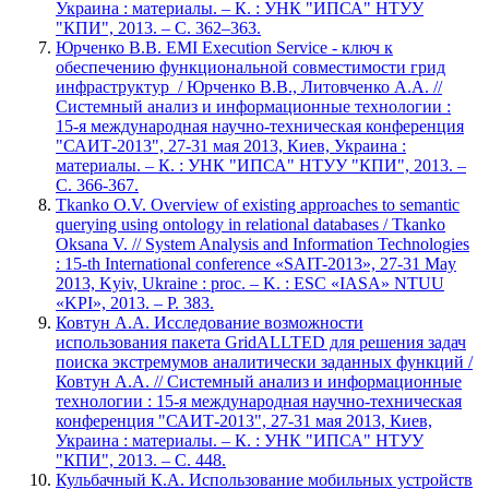
Украина : материалы. – К. : УНК "ИПСА" НТУУ
"КПИ", 2013. – С. 362–363.
Юрченко В.В. EMI Execution Service - ключ к
обеспечению функциональной совместимости грид
инфраструктур / Юрченко В.В., Литовченко А.А. //
Системный анализ и информационные технологии :
15-я международная научно-техническая конференция
"САИТ-2013", 27-31 мая 2013, Киев, Украина :
материалы. – К. : УНК "ИПСА" НТУУ "КПИ", 2013. –
С. 366-367.
Tkanko O.V. Overview of existing approaches to semantic
querying using ontology in relational databases / Tkanko
Oksana V. // System Analysis and Information Technologies
: 15-th International conference «SAIT-2013», 27-31 May
2013, Kyiv, Ukraine : proc. – K. : ESC «IASA» NTUU
«KPI», 2013. – P. 383.
Ковтун А.А. Исследование возможности
использования пакета GridALLTED для решения задач
поиска экстремумов аналитически заданных функций /
Ковтун А.А. // Системный анализ и информационные
технологии : 15-я международная научно-техническая
конференция "САИТ-2013", 27-31 мая 2013, Киев,
Украина : материалы. – К. : УНК "ИПСА" НТУУ
"КПИ", 2013. – С. 448.
Кульбачный К.А. Использование мобильных устройств