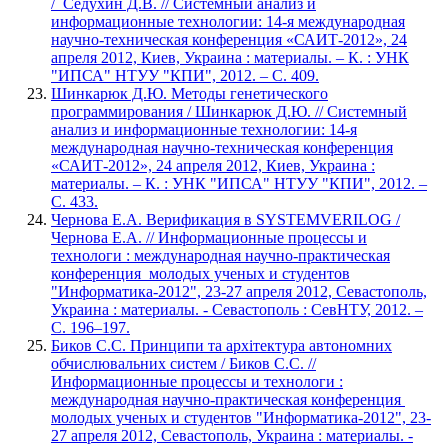
/ Седухин Д.В. // Системный анализ и
информационные технологии: 14-я международная
научно-техническая конференция «САИТ-2012», 24
апреля 2012, Киев, Украина : материалы. – К. : УНК
"ИПСА" НТУУ "КПИ", 2012. – С. 409.
Шинкарюк Д.Ю. Методы генетического
программирования / Шинкарюк Д.Ю. // Системный
анализ и информационные технологии: 14-я
международная научно-техническая конференция
«САИТ-2012», 24 апреля 2012, Киев, Украина :
материалы. – К. : УНК "ИПСА" НТУУ "КПИ", 2012. –
С. 433.
Чернова Е.А. Верификация в SYSTEMVERILOG /
Чернова Е.А. // Информационные процессы и
технологи : международная научно-практическая
конференция молодых ученых и студентов
"Информатика-2012", 23-27 апреля 2012, Севастополь,
Украина : материалы. - Севастополь : СевНТУ, 2012. –
С. 196–197.
Биков С.С. Принципи та архітектура автономних
обчислювальних систем / Биков С.С. //
Информационные процессы и технологи :
международная научно-практическая конференция
молодых ученых и студентов "Информатика-2012", 23-
27 апреля 2012, Севастополь, Украина : материалы. -