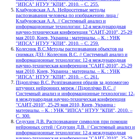
"ИПСА" НТУУ "КПИ", 2010. – С. 255.
Клабуновская А.А. Нейросетевые методы
распознавания человека по изображению лица /
Клабуновская А.А. // Системный анализ и
информационные технологии: 12-я международная
научно-техническая конференция "САИТ-2010", 25-29
мая 2010, Киев, Украина : материалы. – К. : УНК
"ИПСА" НТУУ "КПИ", 2010. – С. 259.
Колесник В.С.Методы распознавания объектов на
снимках ДЗЗ / Колесник В.С. // Системный анализ и
информационные технологии: 12-я международная
научно-техническая конференция "САИТ-2010", 25-29
мая 2010, Киев, Украина : материалы. – К. : УНК
"ИПСА" НТУУ "КПИ", 2010. – С. 261.
Підоплічко В.С. Розпізнавання образів за допомогою
штучних нейронних мереж / Підоплічко В.С. //
Системный анализ и информационные технологии: 12-
я международная научно-техническая конференция
"САИТ-2010", 25-29 мая 2010, Киев, Украина :
материалы. – К. : УНК "ИПСА" НТУУ "КПИ", 2010. –
С. 300.
Седухин Д.В. Распознавание символов при помощи
нейронных сетей / Седухин Д.В. // Системный анализ и
информационные технологии: 12-я международная
научно-техническая конференция "САИТ-2010", 25-29