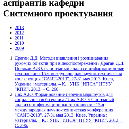
аспірантів кафедри
Системного проектування
2013
2012
2011
2010
2009
Драган Д.Д. Методи виявлення i розпiзнавання
рухомих об’єктiв при вiдеоспостереженнi / Драган Д.Д.,
Поляков А.Ю. / Системный анализ и информационные
технологии : 15-я международная научно-техническая
конференция "САИТ-2013", 27-31 мая 2013, Киев,
Украина : материалы. – К. : УНК "ИПСА" НТУУ
"КПИ", 2013. – С. 268.
Лях А.Ю. Формирование перечня маршрутов для
социального веб-сервиса / Лях А.Ю. // Системный
анализ и информационные технологии : 15-я
международная научно-техническая конференция
"САИТ-2013", 27-31 мая 2013, Киев, Украина :
материалы. – К. : УНК "ИПСА" НТУУ "КПИ", 2013. –
С. 296.