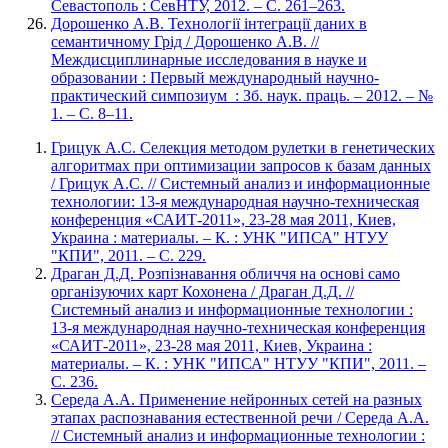
Севастополь : СевНТУ, 2012. – С. 261–263.
Дорошенко А.В. Технології інтеграції даних в
семантичному Грід / Дорошенко А.В. //
Междисциплинарные исследования в науке и
образовании : Первый международный научно-
практический симпозиум : Зб. наук. праць. – 2012. – №
1. – С. 8–11.
Грицук А.С. Селекция методом рулетки в генетических
алгоритмах при оптимизации запросов к базам данных
/ Грицук А.С. // Системный анализ и информационные
технологии: 13-я международная научно-техническая
конференция «САИТ-2011», 23-28 мая 2011, Киев,
Украина : материалы. – К. : УНК "ИПСА" НТУУ
"КПИ", 2011. – С. 229.
Драган Д.Д. Розпізнавання обличчя на основі само
організуючих карт Кохонена / Драган Д.Д. //
Системный анализ и информационные технологии :
13-я международная научно-техническая конференция
«САИТ-2011», 23-28 мая 2011, Киев, Украина :
материалы. – К. : УНК "ИПСА" НТУУ "КПИ", 2011. –
С. 236.
Середа А.А. Применение нейронных сетей на разных
этапах распознавания естественной речи / Середа А.А.
// Системный анализ и информационные технологии :