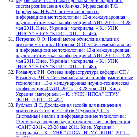
Муравський Т.С. Шляхи вдосконалення надійності
систем розпізнавання обличчя / Муравський Т.С.,
Городецька Н.В. // Системный анализ и
информационные технологии : 13-я международная
научно-техническая конференция «САИТ-2011», 23-28
мая 2011, Киев, Украина : материалы. – К. : УНК
"ИПСА" НТУУ "КПИ", 2011. – С. 476.
Петренко О.О. Новий метод обчислення власних
векторів матриць / Петренко О.О. // Системный анализ
и информационные технологии : 13-я международная
научно-техническая конференция «САИТ-2011», 23-28
мая 2011, Киев, Украина : материалы. – К. : УНК
"ИПСА" НТУУ "КПИ", 2011. – С. 485.
Романчук Р.И. Сетевая инфраструктура кафедры СП /
Романчук Р.И. // Системный анализ и информационные
технологии : 13-я международная научно-техническая
конференция «САИТ-2011», 23-28 мая 2011, Киев,
Украина : материалы. – К. : УНК "ИПСА" НТУУ
"КПИ", 2011. – С. 492.
Рубльов Д.С. Дослідження засобів для визначення
«сміттєвих» інтернет-сайтів / Рубльов Д.С. //
Системный анализ и информационные технологии :
13-я международная научно-техническая конференция
«САИТ-2011», 23-28 мая 2011, Киев, Украина :
материалы. – К. : УНК "ИПСА" НТУУ "КПИ", 2011. –